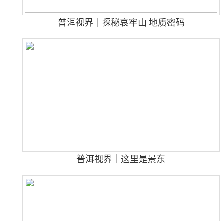
普洱视界｜探秘哀牢山 地质密码
普洱视界｜这里是景东