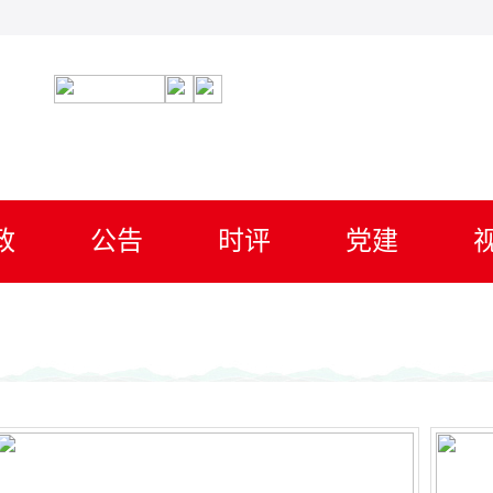
政
公告
时评
党建