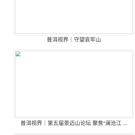
普洱视界｜守望哀牢山
普洱视界｜第五届景迈山论坛 聚焦“澜沧江 ...